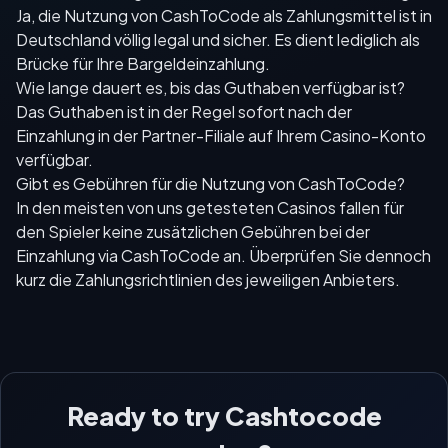
Ja, die Nutzung von CashToCode als Zahlungsmittel ist in
Deutschland völlig legal und sicher. Es dient lediglich als
Brücke für Ihre Bargeldeinzahlung.
Wie lange dauert es, bis das Guthaben verfügbar ist?
Das Guthaben ist in der Regel sofort nach der
Einzahlung in der Partner-Filiale auf Ihrem Casino-Konto
verfügbar.
Gibt es Gebühren für die Nutzung von CashToCode?
In den meisten von uns getesteten Casinos fallen für
den Spieler keine zusätzlichen Gebühren bei der
Einzahlung via CashToCode an. Überprüfen Sie dennoch
kurz die Zahlungsrichtlinien des jeweiligen Anbieters.
Ready to try Cashtocode