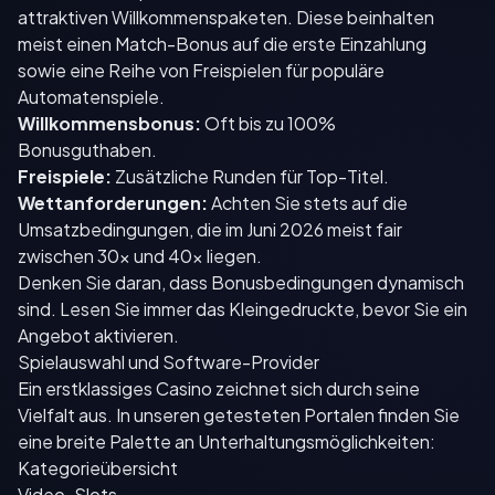
attraktiven Willkommenspaketen. Diese beinhalten
meist einen Match-Bonus auf die erste Einzahlung
sowie eine Reihe von Freispielen für populäre
Automatenspiele.
Willkommensbonus:
Oft bis zu 100%
Bonusguthaben.
Freispiele:
Zusätzliche Runden für Top-Titel.
Wettanforderungen:
Achten Sie stets auf die
Umsatzbedingungen, die im Juni 2026 meist fair
zwischen 30x und 40x liegen.
Denken Sie daran, dass Bonusbedingungen dynamisch
sind. Lesen Sie immer das Kleingedruckte, bevor Sie ein
Angebot aktivieren.
Spielauswahl und Software-Provider
Ein erstklassiges Casino zeichnet sich durch seine
Vielfalt aus. In unseren getesteten Portalen finden Sie
eine breite Palette an Unterhaltungsmöglichkeiten:
Kategorieübersicht
Video-Slots