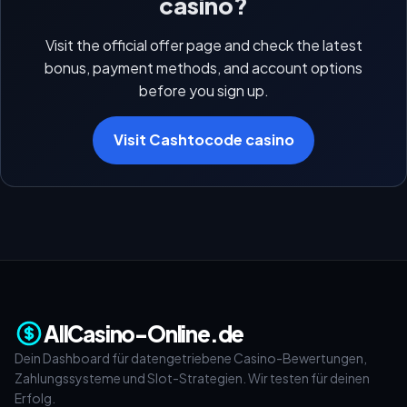
casino?
Visit the official offer page and check the latest
bonus, payment methods, and account options
before you sign up.
Visit Cashtocode casino
AllCasino-Online.de
Dein Dashboard für datengetriebene Casino-Bewertungen,
Zahlungssysteme und Slot-Strategien. Wir testen für deinen
Erfolg.